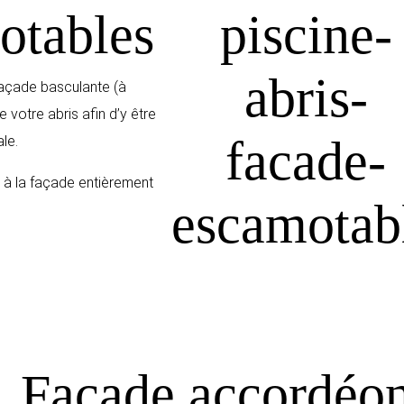
otables
façade basculante (à
e votre abris afin d’y être
le.
e à la façade entièrement
Façade accordéo