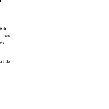
e la
 accès
de de
ure de