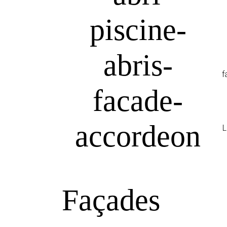
f
L
Façades