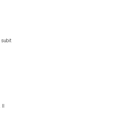
 subit
 Il