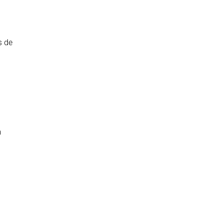
s de
n