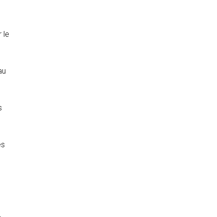
 le
au
s
es