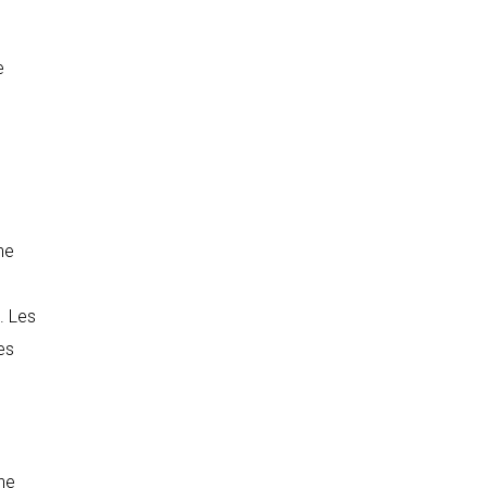
e
ne
. Les
es
ine