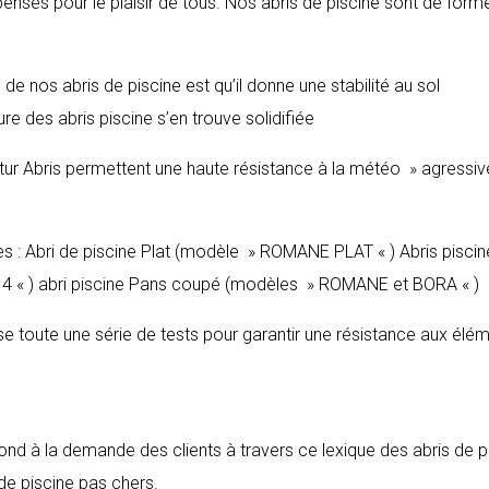
pensés pour le plaisir de tous. Nos abris de piscine sont de form
de nos abris de piscine est qu’il donne une stabilité au sol
re des abris piscine s’en trouve solidifiée
ltur Abris permettent une haute résistance à la météo » agressive
es : Abri de piscine Plat (modèle » ROMANE PLAT « ) Abris piscin
 « ) abri piscine Pans coupé (modèles » ROMANE et BORA « )
sse toute une série de tests pour garantir une résistance aux élé
pond à la demande des clients à travers ce lexique des abris de p
 de piscine pas chers.