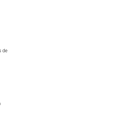
s de
n