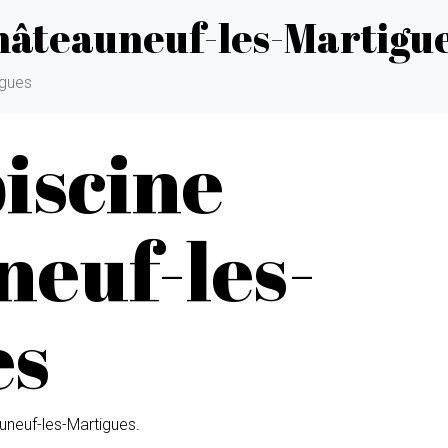
Châteauneuf-les-Martigu
igues
piscine
euf-les-
es
eauneuf-les-Martigues.