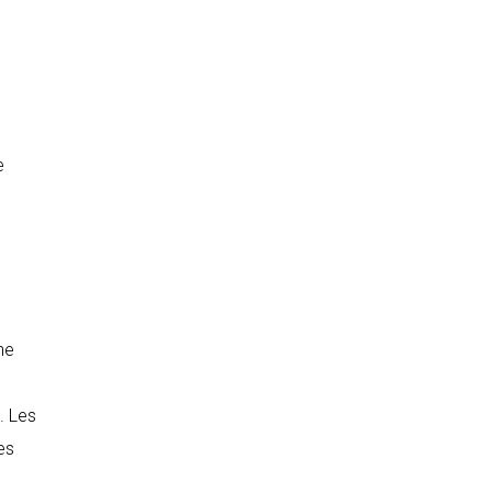
e
ne
. Les
es