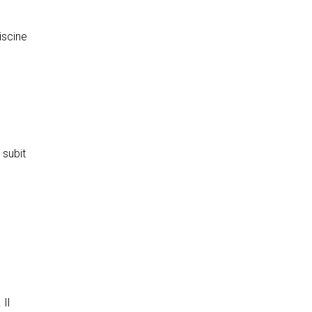
iscine
 subit
 Il