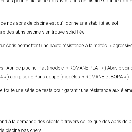
pensés pour le plaisir de tous. Nos abris de piscine sont de form
de nos abris de piscine est qu’il donne une stabilité au sol
re des abris piscine s’en trouve solidifiée
tur Abris permettent une haute résistance à la météo » agressive
es : Abri de piscine Plat (modèle » ROMANE PLAT « ) Abris piscin
 « ) abri piscine Pans coupé (modèles » ROMANE et BORA « )
se toute une série de tests pour garantir une résistance aux élém
pond à la demande des clients à travers ce lexique des abris de p
 de piscine pas chers.