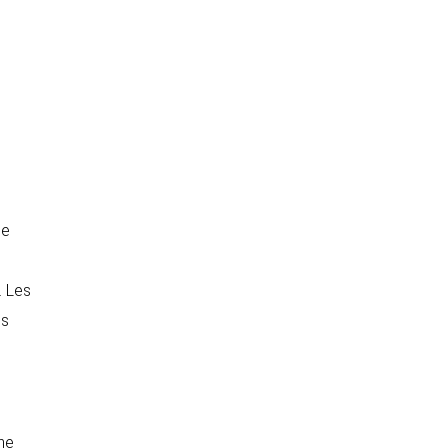
e
ne
. Les
es
ine