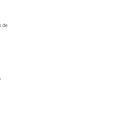
s de
n