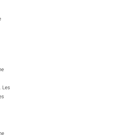
e
ne
. Les
es
ine