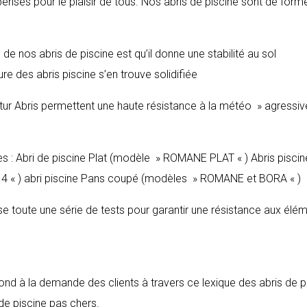
pensés pour le plaisir de tous. Nos abris de piscine sont de form
de nos abris de piscine est qu’il donne une stabilité au sol
re des abris piscine s’en trouve solidifiée
ltur Abris permettent une haute résistance à la météo » agressive
es : Abri de piscine Plat (modèle » ROMANE PLAT « ) Abris piscin
 « ) abri piscine Pans coupé (modèles » ROMANE et BORA « )
sse toute une série de tests pour garantir une résistance aux élé
pond à la demande des clients à travers ce lexique des abris de p
 de piscine pas chers.