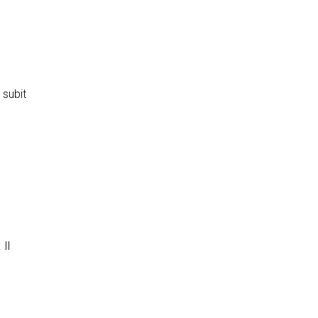
 subit
 Il