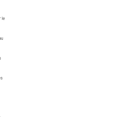
 le
au
s
es