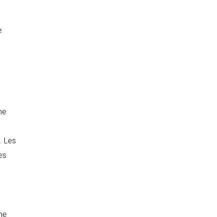
e
ne
. Les
es
ine