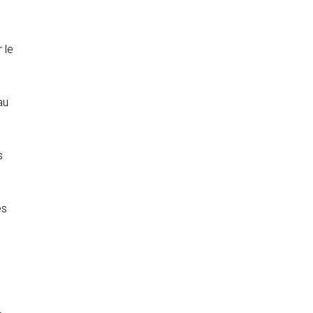
 le
au
s
es