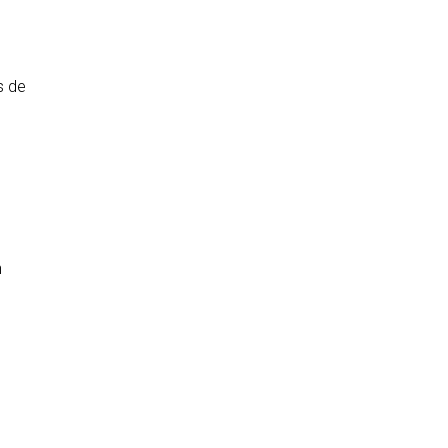
s de
n