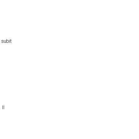
 subit
 Il