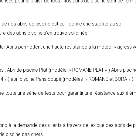
pensés pour le plaisir de tous. Nos abris de piscine sont de form
de nos abris de piscine est qu’il donne une stabilité au sol
re des abris piscine s’en trouve solidifiée
ltur Abris permettent une haute résistance à la météo » agressive
es : Abri de piscine Plat (modèle » ROMANE PLAT « ) Abris piscin
 « ) abri piscine Pans coupé (modèles » ROMANE et BORA « )
sse toute une série de tests pour garantir une résistance aux élé
pond à la demande des clients à travers ce lexique des abris de p
 de piscine pas chers.