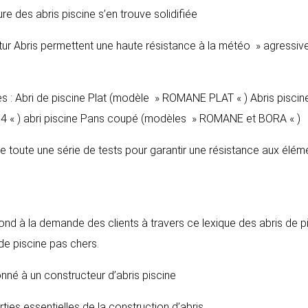
re des abris piscine s’en trouve solidifiée
tur Abris permettent une haute résistance à la météo » agressive
es : Abri de piscine Plat (modèle » ROMANE PLAT « ) Abris piscin
 « ) abri piscine Pans coupé (modèles » ROMANE et BORA « )
se toute une série de tests pour garantir une résistance aux élém
pond à la demande des clients à travers ce lexique des abris de p
 de piscine pas chers.
onné à un constructeur d’abris piscine
arties essentielles de la construction d’abris