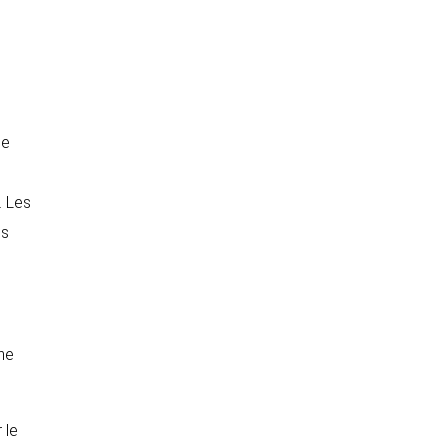
ne
. Les
es
ine
 le